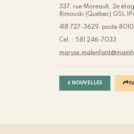
337, rue Moreault, 2e éta
Rimouski (Québec) G5L 1P
418 727-3629, poste 8010
Cel. : 581 246-7033
maryse.malenfant@mamh.
NOUVELLES
P