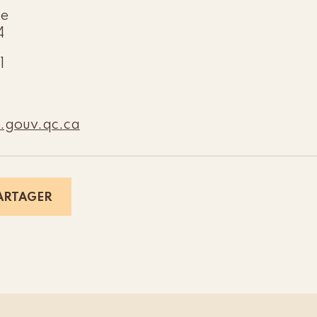
ge
4
1
gouv.qc.
ca
ARTAGER