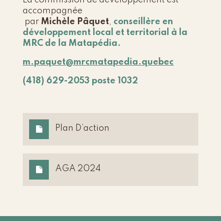
La commission de développement est
accompagnée
par
Michèle Pâquet
,
conseillère en
développement local et territorial à la
MRC de la Matapédia.
m.paquet@mrcmatapedia.quebec
(418) 629-2053 poste 1032
Plan D’action
AGA 2024