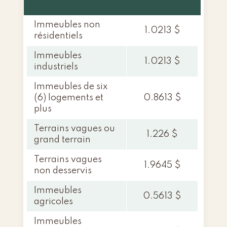
Immeubles non
1.0213 $
résidentiels
Immeubles
1.0213 $
industriels
Immeubles de six
(6) logements et
0.8613 $
plus
Terrains vagues ou
1.226 $
grand terrain
Terrains vagues
1.9645 $
non desservis
Immeubles
0.5613 $
agricoles
Immeubles