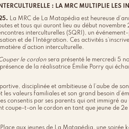
NTERCULTURELLE : LA MRC MULTIPLIE LES IN
25.
La MRC de La Matapédia est heureuse d’ann
toutes et tous qui auront lieu au début novembre
ncontres interculturelles (SQRI), un événement-
sation et de l’Intégration. Ces activités s’inscriv
atière d’action interculturelle.
Couper le cordon
sera présenté le mercredi 5 n
présence de la réalisatrice Émilie Porry qui éch
ortive, disciplinée et ambitieuse à l’aube de so
s et les valeurs familiales et son grand besoin d’é
ces consentis par ses parents qui ont immigré a
nt coupe-t-on le cordon en tant que jeune de 2e
e Place aux jeunes de La Matapédia, une soirée 