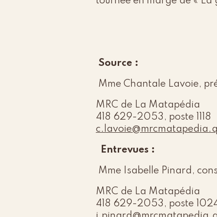
tournée en marge de « La
Source :
Mme Chantale Lavoie, pré
MRC de La Matapédia
418 629-2053, poste 1118
c.lavoie@mrcmatapedia.
Entrevues :
Mme Isabelle Pinard, cons
MRC de La Matapédia
418 629-2053, poste 102
i.pinard@mrcmatapedia.