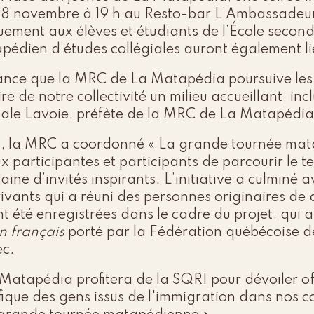
 8 novembre à 19 h au Resto-bar L’Ambassadeur
iquement aux élèves et étudiants de l’École se
pédien d’études collégiales auront également li
tance que la MRC de La Matapédia poursuive les 
re de notre collectivité un milieu accueillant, incl
le Lavoie, préfète de la MRC de La Matapédia
, la MRC a coordonné « La grande tournée mata
x participantes et participants de parcourir le t
aine d’invités inspirants. L’initiative a culminé
ivants qui a réuni des personnes originaires de d
t été enregistrées dans le cadre du projet, qui a 
en français
porté par la Fédération québécoise d
c.
atapédia profitera de la SQRI pour dévoiler off
que des gens issus de l'immigration dans nos coll