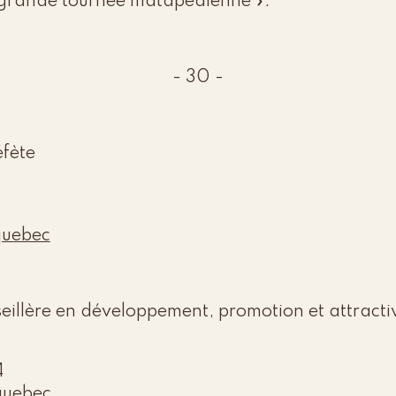
 grande tournée matapédienne ».
- 30 -
fète
quebec
eillère en développement, promotion et attractiv
4
quebec