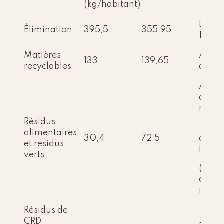
(kg/habitant)
Dimin
Élimination
395,5
355,95
15 %
Matières
Augm
133
139,65
recyclables
de 5 
Augm
de 50
réside
Résidus
et dé
alimentaires
30,4
72,5
collec
et résidus
ICI
verts
(indus
comme
instit
Résidus de
CRD