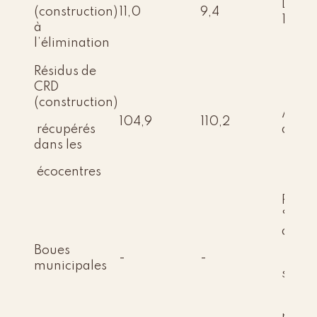
Dimin
(construction)
11,0
9,4
15 %
à
l’élimination
Résidus de
CRD
(construction)
Augm
104,9
110,2
récupérés
de 5 
dans les
écocentres
Recyc
% des
d’épu
Boues
-
-
et de
municipales
septi
la qua
perm