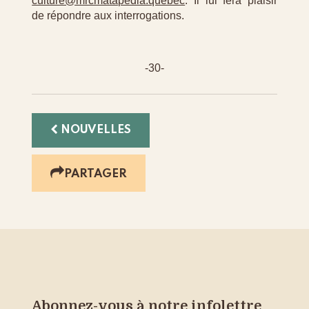
culture@mrcmatapedia.quebec
. Il lui fera plaisir
de répondre aux interrogations.
-30-
NOUVELLES
PARTAGER
Abonnez-vous à notre infolettre